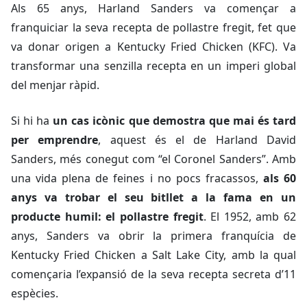
Als 65 anys, Harland Sanders va començar a
franquiciar la seva recepta de pollastre fregit, fet que
va donar origen a Kentucky Fried Chicken (KFC). Va
transformar una senzilla recepta en un imperi global
del menjar ràpid.
Si hi ha
un cas icònic que demostra que mai és tard
per emprendre
, aquest és el de Harland David
Sanders, més conegut com “el Coronel Sanders”. Amb
una vida plena de feines i no pocs fracassos,
als 60
anys va trobar el seu bitllet a la fama en un
producte humil: el pollastre fregit
. El 1952, amb 62
anys, Sanders va obrir la primera franquícia de
Kentucky Fried Chicken a Salt Lake City, amb la qual
començaria l’expansió de la seva recepta secreta d’11
espècies.