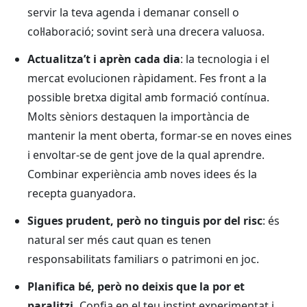
servir la teva agenda i demanar consell o
col·laboració; sovint serà una drecera valuosa.
Actualitza’t i aprèn cada dia
: la tecnologia i el
mercat evolucionen ràpidament. Fes front a la
possible
bretxa digital
amb formació contínua.
Molts sèniors destaquen la importància de
mantenir la ment oberta, formar-se en noves eines
i envoltar-se de gent jove de la qual aprendre.
Combinar experiència amb noves idees és la
recepta guanyadora.
Sigues prudent, però no tinguis por del risc
: és
natural ser més caut quan es tenen
responsabilitats familiars o patrimoni en joc.
Planifica bé, però no deixis que la por et
paralitzi.
Confia en el teu instint experimentat i