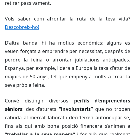
retirar passivament.
Vols saber com afrontar la ruta de la teva vida?
Descobreix-ho!
D’altra banda, hi ha motius econòmics: alguns es
veuen forçats a emprendre per necessitat, després de
perdre la feina o afrontar jubilacions anticipades.
Espanya, per exemple, lidera a Europa la taxa d’atur de
majors de 50 anys, fet que empeny a molts a crear la
seva pròpia feina.
Convé distingir diversos
perfils d’emprenedors
sèniors
: des d’aturats
“involuntaris”
que no troben
cabuda al mercat laboral i decideixen autoocupar-se,
fins als qui amb bona posició financera s’animen a
“treballar a la seva manera”
i fer allò que realment