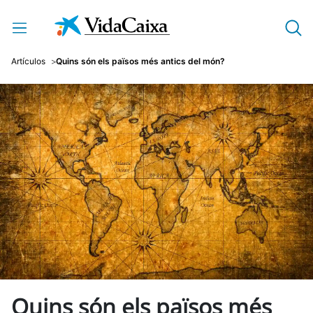
Salta al contingut principal
Artículos
Quins són els països més antics del món?
Quins són els països més