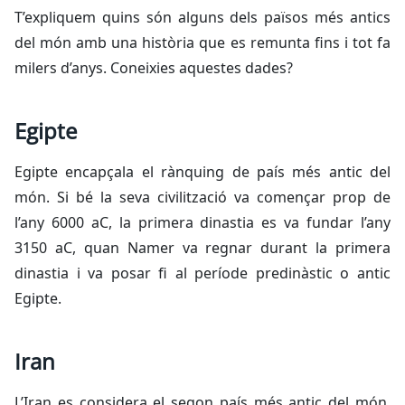
T’expliquem quins són alguns dels països més antics
del món amb una història que es remunta fins i tot fa
milers d’anys. Coneixies aquestes dades?
Egipte
Egipte encapçala el rànquing de país més antic del
món. Si bé la seva civilització va començar prop de
l’any 6000 aC, la primera dinastia es va fundar l’any
3150 aC, quan Namer va regnar durant la primera
dinastia i va posar fi al període predinàstic o antic
Egipte.
Iran
L’Iran es considera el segon país més antic del món.