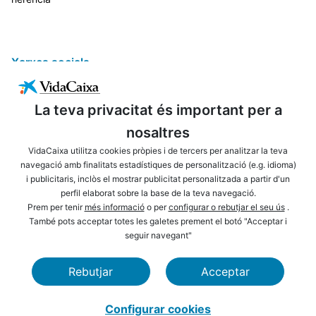
Xarxes socials
La teva privacitat és important per a
nosaltres
VidaCaixa utilitza cookies pròpies i de tercers per analitzar la teva
navegació amb finalitats estadístiques de personalització (e.g. idioma)
i publicitaris, inclòs el mostrar publicitat personalitzada a partir d'un
ENLLAÇOS D'INTERÈS
AVÍS LEGAL
perfil elaborat sobre la base de la teva navegació.
PRIVACITAT
POLÍTICA DE COOKIES
Prem per tenir
més informació
o per
configurar o rebutjar el seu ús
.
També pots acceptar totes les galetes prement el botó "Acceptar i
MAPA WEB
ACCESSIBILITAT
seguir navegant"
NAVEGACIÓ
SEGURETAT
Rebutjar
Acceptar
CAIXABANK
FUNDACIÓ LA CAIXA
Configurar cookies
VidaCaixa S. A. U. Sociedad Unipersonal 2026.