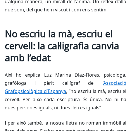
d’alguna manera, un mirall de l’ànima. Un reflex d’allò
que som, del que hem viscut i com ens sentim.
No escriu la mà, escriu el
cervell: la cal·ligrafia canvia
amb l’edat
Així ho explica Luz Marina Díaz-Flores, psicòloga,
grafòloga i pèrit cal·lígraf de l’
Associació
Grafopsicològica d’Espanya
, “no escriu la mà, escriu el
cervell. Per això cada escriptura és única. No hi ha
dues persones iguals, ni dues lletres iguals”.
I per això també, la nostra lletra no roman immòbil al