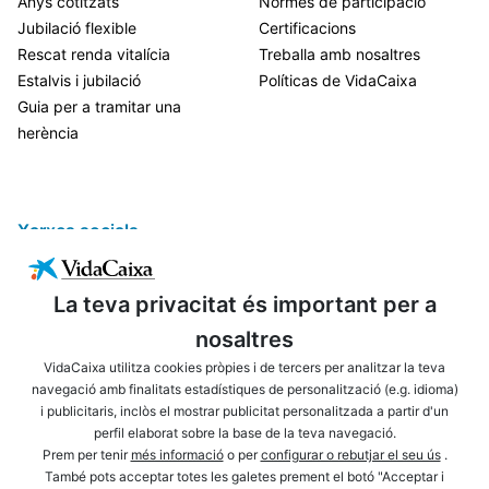
Anys cotitzats
Normes de participació
Jubilació flexible
Certificacions
Rescat renda vitalícia
Treballa amb nosaltres
Estalvis i jubilació
Políticas de VidaCaixa
Guia per a tramitar una
herència
Xarxes socials
La teva privacitat és important per a
nosaltres
VidaCaixa utilitza cookies pròpies i de tercers per analitzar la teva
navegació amb finalitats estadístiques de personalització (e.g. idioma)
i publicitaris, inclòs el mostrar publicitat personalitzada a partir d'un
ENLLAÇOS D'INTERÈS
AVÍS LEGAL
perfil elaborat sobre la base de la teva navegació.
PRIVACITAT
POLÍTICA DE COOKIES
Prem per tenir
més informació
o per
configurar o rebutjar el seu ús
.
També pots acceptar totes les galetes prement el botó "Acceptar i
MAPA WEB
ACCESSIBILITAT