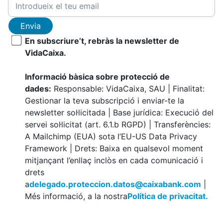
Envia
En subscriure’t, rebràs la newsletter de
VidaCaixa.
Informació bàsica sobre protecció de
dades:
Responsable: VidaCaixa, SAU | Finalitat:
Gestionar la teva subscripció i enviar-te la
newsletter sol·licitada | Base jurídica: Execució del
servei sol·licitat (art. 6.1.b RGPD) | Transferències:
A Mailchimp (EUA) sota l’EU-US Data Privacy
Framework | Drets: Baixa en qualsevol moment
mitjançant l’enllaç inclòs en cada comunicació i
drets
a
delegado.proteccion.datos@caixabank.com
|
Més informació, a la nostra
Política de privacitat.