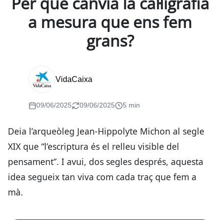
Per què canvia la cal·ligrafia
a mesura que ens fem
grans?
VidaCaixa
09/06/2025
09/06/2025
5 min
Deia l’arqueòleg Jean-Hippolyte Michon al segle
XIX que “l’escriptura és el relleu visible del
pensament”. I avui, dos segles després, aquesta
idea segueix tan viva com cada traç que fem a
mà.