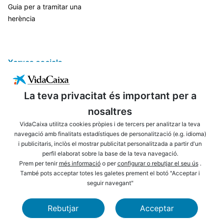
Guia per a tramitar una
herència
Xarxes socials
La teva privacitat és important per a
nosaltres
VidaCaixa utilitza cookies pròpies i de tercers per analitzar la teva
navegació amb finalitats estadístiques de personalització (e.g. idioma)
i publicitaris, inclòs el mostrar publicitat personalitzada a partir d'un
ENLLAÇOS D'INTERÈS
AVÍS LEGAL
perfil elaborat sobre la base de la teva navegació.
PRIVACITAT
POLÍTICA DE COOKIES
Prem per tenir
més informació
o per
configurar o rebutjar el seu ús
.
També pots acceptar totes les galetes prement el botó "Acceptar i
MAPA WEB
ACCESSIBILITAT
seguir navegant"
NAVEGACIÓ
SEGURETAT
Rebutjar
Acceptar
CAIXABANK
FUNDACIÓ LA CAIXA