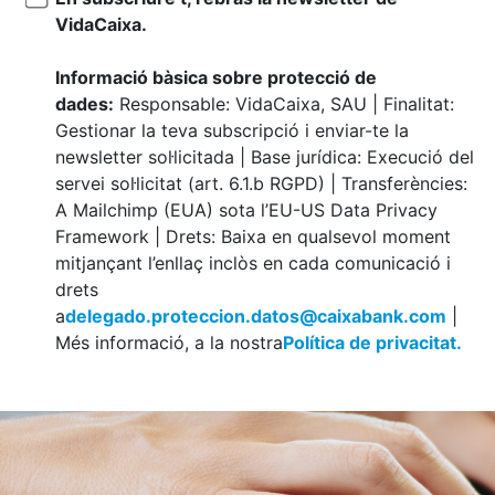
VidaCaixa.
Informació bàsica sobre protecció de
dades:
Responsable: VidaCaixa, SAU | Finalitat:
Gestionar la teva subscripció i enviar-te la
newsletter sol·licitada | Base jurídica: Execució del
servei sol·licitat (art. 6.1.b RGPD) | Transferències:
A Mailchimp (EUA) sota l’EU-US Data Privacy
Framework | Drets: Baixa en qualsevol moment
mitjançant l’enllaç inclòs en cada comunicació i
drets
a
delegado.proteccion.datos@caixabank.com
|
Més informació, a la nostra
Política de privacitat.