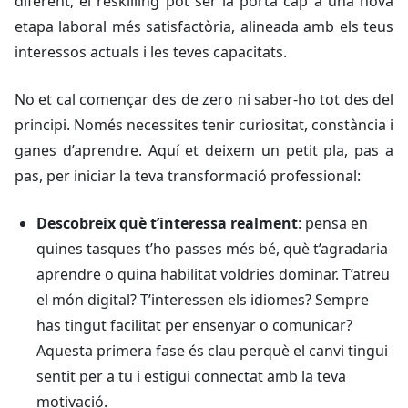
diferent, el
reskilling
pot ser la porta cap a una nova
etapa laboral més satisfactòria, alineada amb els teus
interessos actuals i les teves capacitats.
No et cal començar des de zero ni saber-ho tot des del
principi. Només necessites tenir curiositat, constància i
ganes d’aprendre. Aquí et deixem un petit pla, pas a
pas, per iniciar la teva transformació professional:
Descobreix què t’interessa realment
: pensa en
quines tasques t’ho passes més bé, què t’agradaria
aprendre o quina habilitat voldries dominar. T’atreu
el món digital? T’interessen els idiomes? Sempre
has tingut facilitat per ensenyar o comunicar?
Aquesta primera fase és clau perquè el canvi tingui
sentit per a tu i estigui connectat amb la teva
motivació.