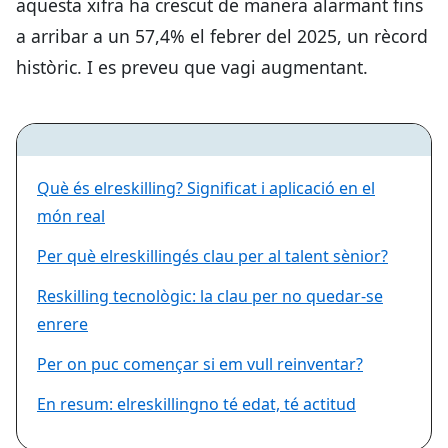
aquesta xifra ha crescut de manera alarmant fins
a arribar a un 57,4% el febrer del 2025, un rècord
històric. I es preveu que vagi augmentant.
Què és elreskilling? Significat i aplicació en el
món real
Per què elreskillingés clau per al talent sènior?
Reskilling tecnològic: la clau per no quedar-se
enrere
Per on puc començar si em vull reinventar?
En resum: elreskillingno té edat, té actitud