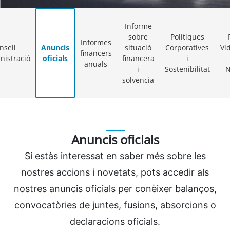
Informe
sobre
Polítiques
Informes
nsell
Anuncis
situació
Corporatives
Vi
financers
nistració
oficials
financera
i
anuals
i
Sostenibilitat
N
solvencia
Anuncis oficials
Si estàs interessat en saber més sobre les
nostres accions i novetats, pots accedir als
nostres anuncis oficials per conèixer balanços,
convocatòries de juntes, fusions, absorcions o
declaracions oficials.