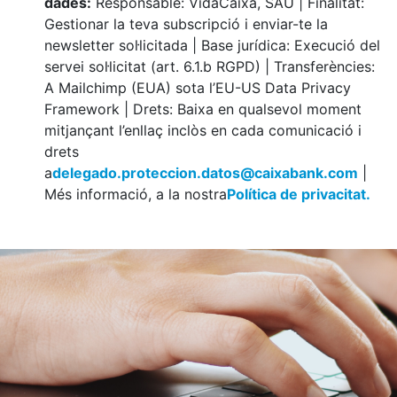
dades:
Responsable: VidaCaixa, SAU | Finalitat:
Gestionar la teva subscripció i enviar-te la
newsletter sol·licitada | Base jurídica: Execució del
servei sol·licitat (art. 6.1.b RGPD) | Transferències:
A Mailchimp (EUA) sota l’EU-US Data Privacy
Framework | Drets: Baixa en qualsevol moment
mitjançant l’enllaç inclòs en cada comunicació i
drets
a
delegado.proteccion.datos@caixabank.com
|
Més informació, a la nostra
Política de privacitat.