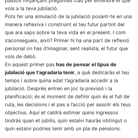
passos mitjançant preguntes clau per entendre el que
vols a la teva jubilació.
Pots fer una simulació de la jubilació posant-te en una
manera reflexiva i construint el teu futur partint del
que ara saps sobre la teva vida en el present. I com
s’aconsegueix, això? Primer hi ha una part de reflexió
personal on has d’imaginar, sent realista, el futur que
vols de debò.
En aquest primer pas
has de pensar el tipus de
jubilació que t’agradaria tenir
, a què dedicaràs el teu
temps i sobre quina edat t’agradaria accedir a la
jubilació. Després entren en joc la previsió i la
planificació; és el moment de definir quin és el full de
ruta, les decisions i el pas a l’acció per assolir els teus
objectius. Aquí et caldrà estimar quins ingressos
tindràs quan et jubilis, quin estalvi hauràs obtingut o
quin estalvi podries tenir amb un pla de pensions.