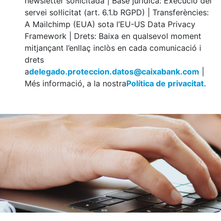
newsletter sol·licitada | Base jurídica: Execució del
servei sol·licitat (art. 6.1.b RGPD) | Transferències:
A Mailchimp (EUA) sota l’EU-US Data Privacy
Framework | Drets: Baixa en qualsevol moment
mitjançant l’enllaç inclòs en cada comunicació i
drets
a
delegado.proteccion.datos@caixabank.com
|
Més informació, a la nostra
Política de privacitat.