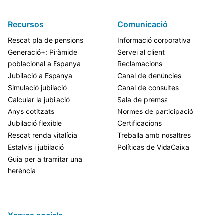
Recursos
Comunicació
Rescat pla de pensions
Informació corporativa
Generació+: Piràmide
Servei al client
poblacional a Espanya
Reclamacions
Jubilació a Espanya
Canal de denúncies
Simulació jubilació
Canal de consultes
Calcular la jubilació
Sala de premsa
Anys cotitzats
Normes de participació
Jubilació flexible
Certificacions
Rescat renda vitalícia
Treballa amb nosaltres
Estalvis i jubilació
Políticas de VidaCaixa
Guia per a tramitar una
herència
Xarxes socials