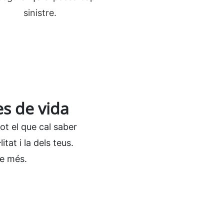
sinistre.
s de vida
t el que cal saber
tat i la dels teus.
ne més.