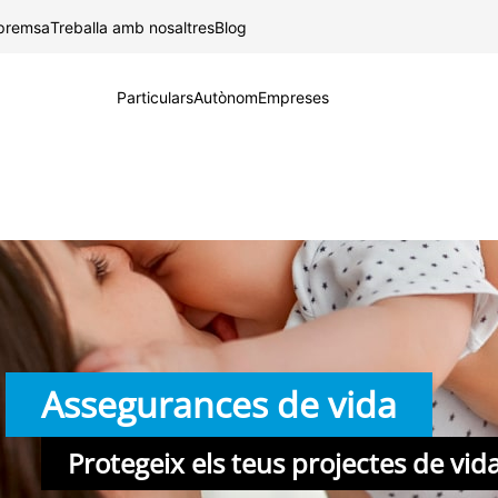
Salta al contingut principal
 premsa
Treballa amb nosaltres
Blog
Particulars
Autònom
Empreses
Assegurances de vida
Protegeix els teus projectes de vid