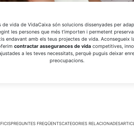
 de vida de VidaCaixa són solucions dissenyades per adapt
egint les persones que més t’importen i permetent preservar
is endavant amb els teus projectes de vida. Aconsegueix l
’oferim
contractar assegurances de vida
competitives, inn
, ajustades a les teves necessitats, perquè puguis deixar enr
preocupacions.
FICIS
PREGUNTES FREQÜENTS
CATEGORIES RELACIONADES
ARTIC