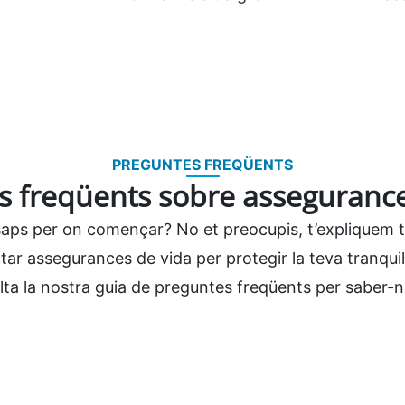
PREGUNTES FREQÜENTS
s freqüents sobre assegurance
saps per on començar? No et preocupis, t’expliquem to
r assegurances de vida per protegir la teva tranquil·li
ta la nostra guia de preguntes freqüents per saber-