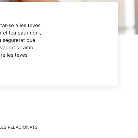
ar-se a les teves
 el teu patrimoni,
a seguretat que
ovadores i amb
ere les teves
LES RELACIONATS