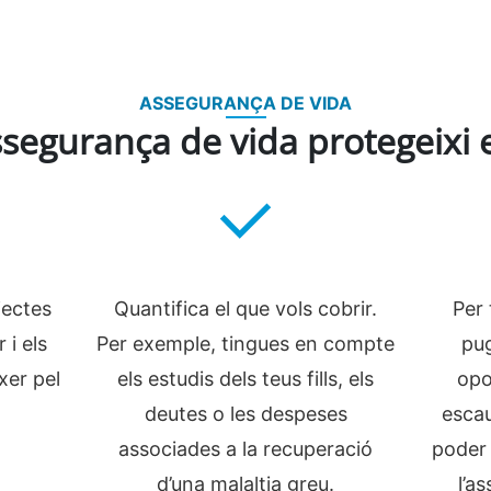
ASSEGURANÇA DE VIDA
ssegurança de vida protegeixi e
jectes
Quantifica el que vols cobrir.
Per 
 i els
Per exemple, tingues en compte
pug
xer pel
els estudis dels teus fills, els
opo
deutes o les despeses
escau
associades a la recuperació
poder 
d’una malaltia greu.
l’a