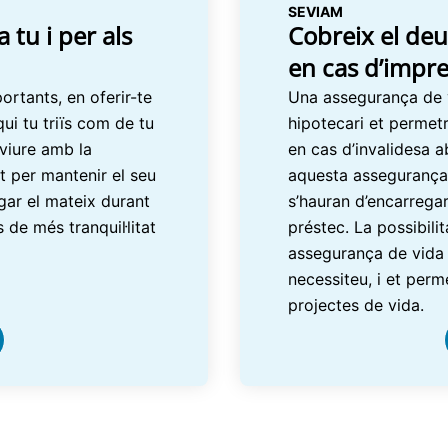
SEVIAM
tu i per als
Cobreix el deu
en cas d’impre
tants, en oferir-te
Una assegurança de v
ui tu triïs com de tu
hipotecari et permetr
viure amb la
en cas d’invalidesa 
rt per mantenir el seu
aquesta assegurança 
gar el mateix durant
s’hauran d’encarregar
de més tranquil·litat
préstec. La possibili
assegurança de vida et
necessiteu, i et per
projectes de vida.