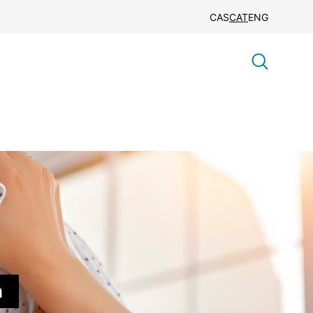
CAS
CAT
ENG
a