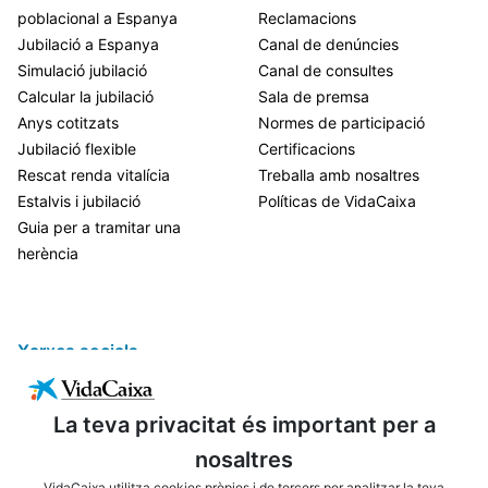
poblacional a Espanya
Reclamacions
Jubilació a Espanya
Canal de denúncies
Simulació jubilació
Canal de consultes
Calcular la jubilació
Sala de premsa
Anys cotitzats
Normes de participació
Jubilació flexible
Certificacions
Rescat renda vitalícia
Treballa amb nosaltres
Estalvis i jubilació
Políticas de VidaCaixa
Guia per a tramitar una
herència
Xarxes socials
La teva privacitat és important per a
nosaltres
VidaCaixa utilitza cookies pròpies i de tercers per analitzar la teva