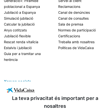
Generació+: Piràmide
Servei al client
poblacional a Espanya
Reclamacions
Jubilació a Espanya
Canal de denúncies
Simulació jubilació
Canal de consultes
Calcular la jubilació
Sala de premsa
Anys cotitzats
Normes de participació
Jubilació flexible
Certificacions
Rescat renda vitalícia
Treballa amb nosaltres
Estalvis i jubilació
Políticas de VidaCaixa
Guia per a tramitar una
herència
Xarxes socials
La teva privacitat és important per a
nosaltres