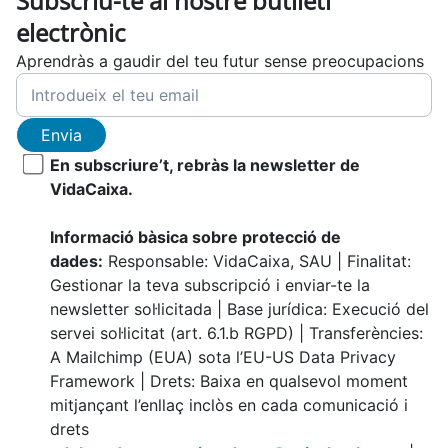
Subscriu-te al nostre butlletí
electrònic
Aprendràs a gaudir del teu futur sense preocupacions
Envia
En subscriure’t, rebràs la newsletter de
VidaCaixa.
Informació bàsica sobre protecció de
dades:
Responsable: VidaCaixa, SAU | Finalitat:
Gestionar la teva subscripció i enviar-te la
newsletter sol·licitada | Base jurídica: Execució del
servei sol·licitat (art. 6.1.b RGPD) | Transferències:
A Mailchimp (EUA) sota l’EU-US Data Privacy
Framework | Drets: Baixa en qualsevol moment
mitjançant l’enllaç inclòs en cada comunicació i
drets