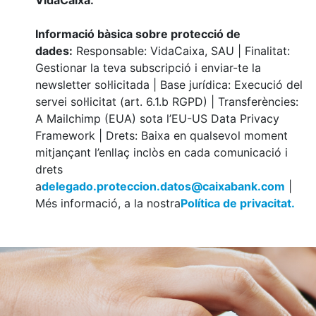
VidaCaixa.
Informació bàsica sobre protecció de
dades:
Responsable: VidaCaixa, SAU | Finalitat:
Gestionar la teva subscripció i enviar-te la
newsletter sol·licitada | Base jurídica: Execució del
servei sol·licitat (art. 6.1.b RGPD) | Transferències:
A Mailchimp (EUA) sota l’EU-US Data Privacy
Framework | Drets: Baixa en qualsevol moment
mitjançant l’enllaç inclòs en cada comunicació i
drets
a
delegado.proteccion.datos@caixabank.com
|
Més informació, a la nostra
Política de privacitat.