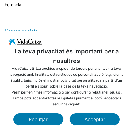
herència
Xarxes socials
La teva privacitat és important per a
nosaltres
VidaCaixa utilitza cookies pròpies i de tercers per analitzar la teva
navegació amb finalitats estadístiques de personalització (e.g. idioma)
i publicitaris, inclòs el mostrar publicitat personalitzada a partir d'un
ENLLAÇOS D'INTERÈS
AVÍS LEGAL
perfil elaborat sobre la base de la teva navegació.
PRIVACITAT
POLÍTICA DE COOKIES
Prem per tenir
més informació
o per
configurar o rebutjar el seu ús
.
També pots acceptar totes les galetes prement el botó "Acceptar i
MAPA WEB
ACCESSIBILITAT
seguir navegant"
NAVEGACIÓ
SEGURETAT
Rebutjar
Acceptar
CAIXABANK
FUNDACIÓ LA CAIXA