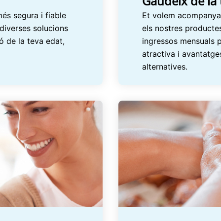
Gaudeix de la 
és segura i fiable
Et volem acompanyar 
m diverses solucions
els nostres productes
ió de la teva edat,
ingressos mensuals pe
atractiva i avantatges
alternatives.