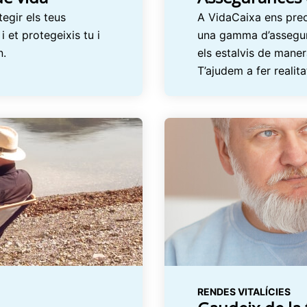
egir els teus
A VidaCaixa ens preo
i et protegeixis tu i
una gamma d’assegura
n.
els estalvis de mane
T’ajudem a fer realita
RENDES VITALÍCIES