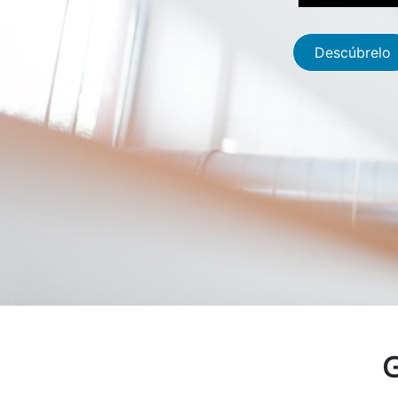
Descúbrelo
G