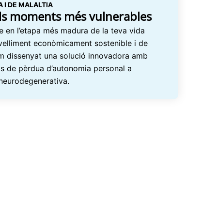
 I DE MALALTIA
els moments més vulnerables
 en l’etapa més madura de la teva vida
velliment econòmicament sostenible i de
hem dissenyat una solució innovadora amb
as de pèrdua d’autonomia personal a
 neurodegenerativa.