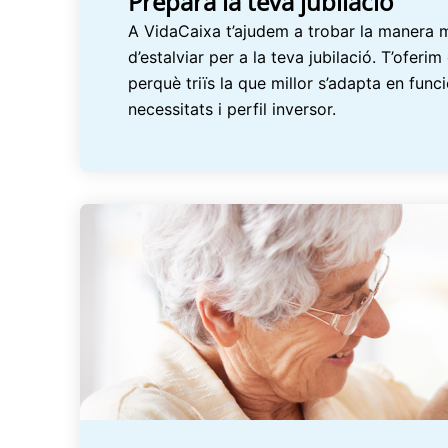
Prepara la teva jubilació
A VidaCaixa t’ajudem a trobar la manera m
d’estalviar per a la teva jubilació. T’oferi
perquè triïs la que millor s’adapta en func
necessitats i perfil inversor.