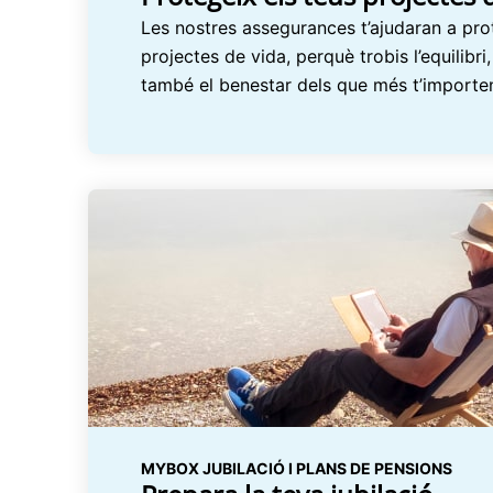
Les nostres assegurances t’ajudaran a prot
projectes de vida, perquè trobis l’equilibri, 
també el benestar dels que més t’importe
MYBOX JUBILACIÓ I PLANS DE PENSIONS