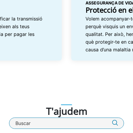
ASSEGURANÇA DE VIDA
Protecció en 
icar la transmissió
Volem acompanyar-te
ixen als teus
perquè visquis un en
ia per pagar les
qualitat. Per això, 
què protegir-te en c
causa d’una malaltia
T'ajudem
Cercador de VidaCaixa