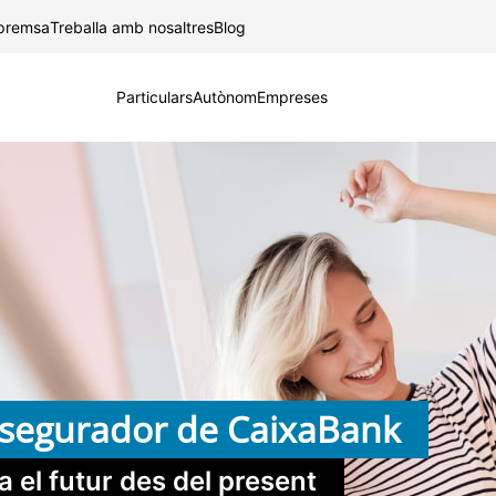
Salta al contingut principal
 premsa
Treballa amb nosaltres
Blog
Particulars
Autònom
Empreses
segurador de CaixaBank
ca el futur des del present